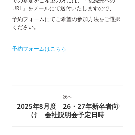
での参加をご希望の方には、「接続先への
URL」をメールにて送付いたしますので、
予約フォームにてご希望の参加方法をご選択
ください。
予約フォームはこちら
投
次へ
稿
2025年8月度 26・27年新卒者向
次
け 会社説明会予定日時
ナ
の
投
ビ
稿: